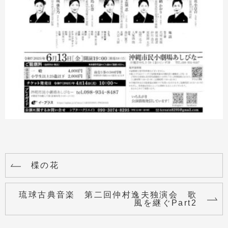
楪の花
琉球古典音楽 第二回仲村逸夫独演会 歌
風を継ぐPart2