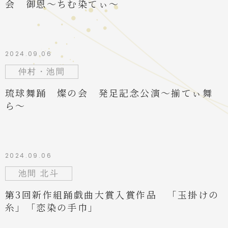
会 御恩〜ちむ染てぃ〜
2024.09.06
仲村・池間
琉球舞踊 燦の会 発足記念公演〜揃てぃ舞
ら〜
2024.09.06
池間 北斗
第3回新作組踊戯曲大賞入賞作品 「玉掛けの
糸」「恋染の手巾」