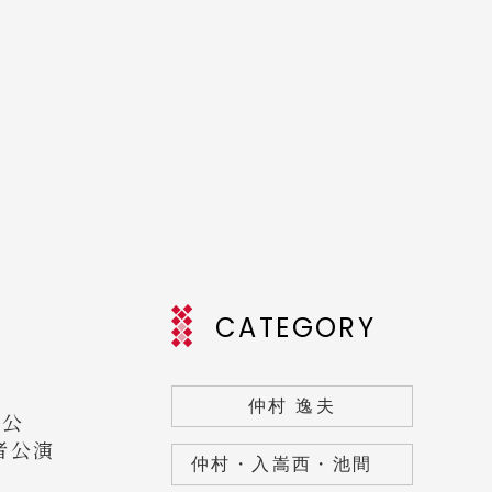
CATEGORY
仲村 逸夫
能公
者公演
仲村・入嵩西・池間