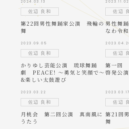
2024.03.13
2023.11.0
佐辺 良和
佐辺 
第22回男性舞踊家公演 飛輪の
男性舞踊
舞
なわ令和
2023.09.05
2023.04.2
佐辺 良和
佐辺 
かりゆし芸能公演 琉球舞踊
第一回 
劇 PEACE! 〜勇気と笑顔で〜
啓発公演
&楽しい太鼓遊び
2023.03.22
2023.03.1
佐辺 良和
佐辺 
月桃会 第二回公演 真南風に
第21回
うたう
舞