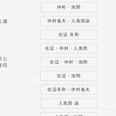
仲村・池間
等公演
仲村逸夫・入嵩西諭
佐辺 良和
佐辺・仲村・入嵩西
居公
佐辺・仲村・池間
按司
佐辺・池間
佐辺良和・仲村逸夫
入嵩西 諭