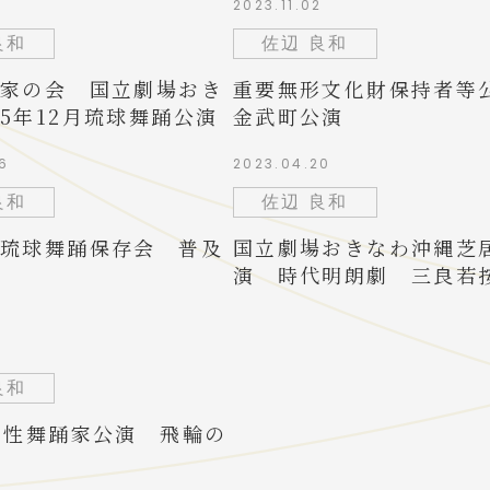
2
2023.11.02
良和
佐辺 良和
家の会 国立劇場おき
重要無形文化財保持者
5年12月琉球舞踊公演
金武町公演
6
2023.04.20
良和
佐辺 良和
琉球舞踊保存会 普及
国立劇場おきなわ沖縄芝
演 時代明朗劇 三良若
7
良和
男性舞踊家公演 飛輪の