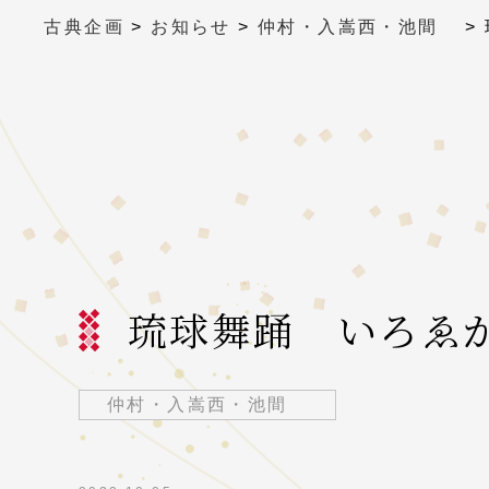
古典企画
>
お知らせ
>
仲村・入嵩西・池間
>
琉球舞踊 いろゑ
仲村・入嵩西・池間