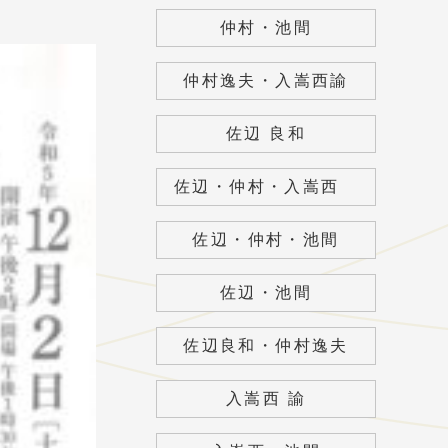
仲村・池間
仲村逸夫・入嵩西諭
佐辺 良和
佐辺・仲村・入嵩西
佐辺・仲村・池間
佐辺・池間
佐辺良和・仲村逸夫
入嵩西 諭